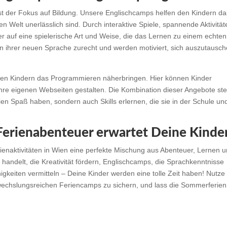
st der Fokus auf Bildung. Unsere Englischcamps helfen den Kindern da
en Welt unerlässlich sind. Durch interaktive Spiele, spannende Aktivität
 auf eine spielerische Art und Weise, die das Lernen zu einem echten
in ihrer neuen Sprache zurecht und werden motiviert, sich auszutausc
 den Kindern das Programmieren näherbringen. Hier können Kinder
ihre eigenen Webseiten gestalten. Die Kombination dieser Angebote stel
ien Spaß haben, sondern auch Skills erlernen, die sie in der Schule un
 Ferienabenteuer erwartet Deine Kinde
enaktivitäten in Wien eine perfekte Mischung aus Abenteuer, Lernen 
handelt, die Kreativität fördern, Englischcamps, die Sprachkenntnisse
keiten vermitteln – Deine Kinder werden eine tolle Zeit haben! Nutze 
bwechslungsreichen Feriencamps zu sichern, und lass die Sommerferien