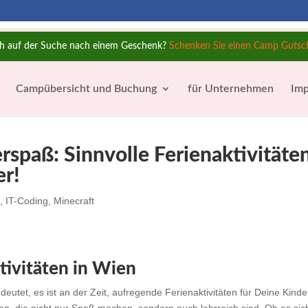
h auf der Suche nach einem Geschenk?
Schenken Sie einen Camp Gutsc
Campübersicht und Buchung
für Unternehmen
Imp
spaß: Sinnvolle Ferienaktivitäte
er!
h
,
IT-Coding
,
Minecraft
tivitäten in Wien
utet, es ist an der Zeit, aufregende Ferienaktivitäten für Deine Kinde