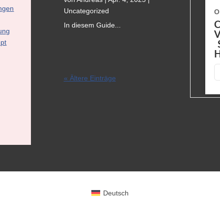
27
27
ngen
Uncategorized
Oktober,2026
Oktober,2026
O
Cambridge
Cambridge
C
In diesem Guide...
ung
Vorbereitung
Vorbereitung
V
pt
Starters,
Starters,
Herbstferien
Herbstferien
H
DETAILS
DETAILS
« Ältere Einträge
Deutsch