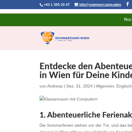
+43 1 305 20 47
info@sommercamp.wien
Noc
Entdecke den Abenteuer
in Wien für Deine Kind
von
Andreas
|
Dez. 31, 2024
|
Allgemein
,
Englisc
1. Abenteuerliche Ferienak
Die Sommerferien stehen vor der Tür, und das bede