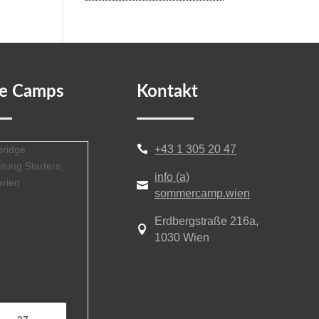
re Camps
Kontakt
+43 1 305 20 47

info (a)

sommercamp.wien
Erdbergstraße 216a,

1030 Wien