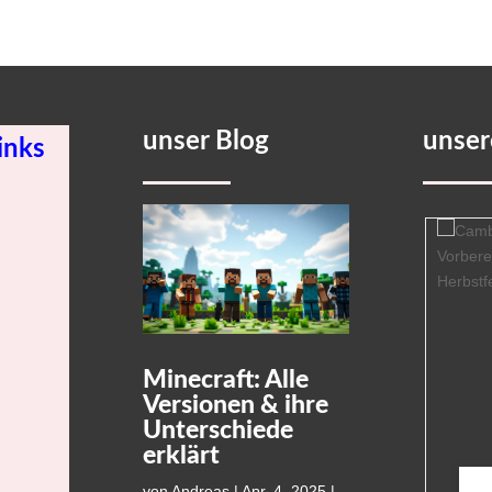
unser Blog
unse
inks
Minecraft: Alle
Versionen & ihre
Unterschiede
erklärt
von
Andreas
|
Apr. 4, 2025
|