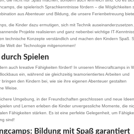
ten, die nicht nur Spaß machen, sondern auch lehrreich sind. Ob es si
camps, die spielerisch Sprachkenntnisse fördern – die Möglichkeiten 
mbination aus Abenteuer und Bildung, die unsere Ferienbetreuung biete
mps, die Kinder dazu ermutigen, sich mit Technik auseinanderzusetzen
spannende Projekte realisieren und ganz nebenbei wichtige IT-Kenntnis
den technische Konzepte verständlich und machen den Kindern Spaß. 
 die Welt der Technologie mitgenommen!
 durch Spielen
ondern auch kreative Fähigkeiten fördert! In unseren Minecraftcamps in 
Blockbaus ein, während sie gleichzeitig teamorientiertes Arbeiten und
 bringen den Kindern bei, wie sie ihre eigenen Abenteuer gestalten
che Weise.
 sichere Umgebung, in der Freundschaften geschlossen und neue Idee
ielen und Lernen erleben die Kinder unvergessliche Momente, die nic
alen Fähigkeiten stärken. Es ist eine perfekte Gelegenheit, um Fähigke
ng sind!
ngcamps: Bildung mit Spaß garantiert