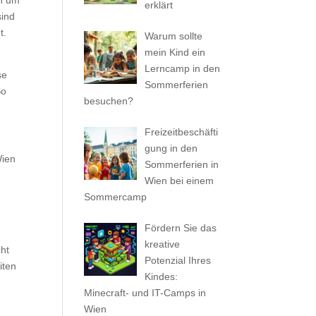
ch um
erklärt
sind
t.
Warum sollte
mein Kind ein
.
Lerncamp in den
se
Sommerferien
So
besuchen?
Freizeitbeschäfti
gung in den
Wien
Sommerferien in
Wien bei einem
Sommercamp
Fördern Sie das
n
kreative
ht
Potenzial Ihres
iten
Kindes:
Minecraft- und IT-Camps in
Wien