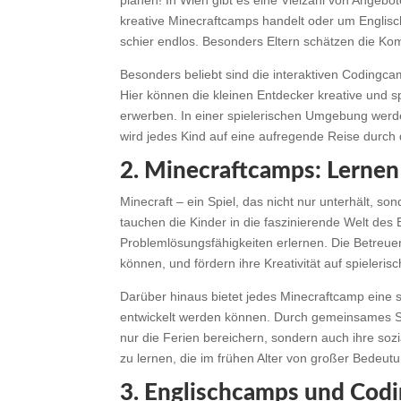
planen! In Wien gibt es eine Vielzahl von Angebo
kreative Minecraftcamps handelt oder um Englisch
schier endlos. Besonders Eltern schätzen die Ko
Besonders beliebt sind die interaktiven Codingca
Hier können die kleinen Entdecker kreative und 
erwerben. In einer spielerischen Umgebung wer
wird jedes Kind auf eine aufregende Reise durch
2. Minecraftcamps: Lernen
Minecraft – ein Spiel, das nicht nur unterhält, s
tauchen die Kinder in die faszinierende Welt des 
Problemlösungsfähigkeiten erlernen. Die Betreuer
können, und fördern ihre Kreativität auf spieleris
Darüber hinaus bietet jedes Minecraftcamp eine
entwickelt werden können. Durch gemeinsames Sp
nur die Ferien bereichern, sondern auch ihre sozi
zu lernen, die im frühen Alter von großer Bedeutu
3. Englischcamps und Codi