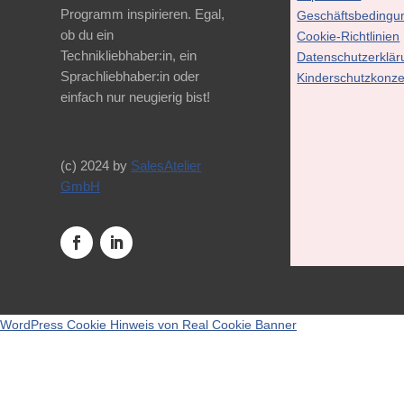
Programm inspirieren. Egal,
Geschäftsbedingu
ob du ein
Cookie-Richtlinien
Technikliebhaber:in, ein
Datenschutzerklär
Sprachliebhaber:in oder
Kinderschutzkonze
einfach nur neugierig bist!
(c) 2024 by
SalesAtelier
GmbH
WordPress Cookie Hinweis von Real Cookie Banner