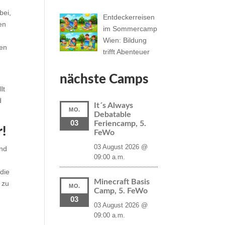
bei,
Entdeckerreisen
en
im Sommercamp
Wien: Bildung
hen
trifft Abenteuer
nächste Camps
lt
d
It´s Always
MO.
Debatable
03
Feriencamp, 5.
r!
FeWo
03 August 2026 @
und
09:00 a.m.
die
Minecraft Basis
 zu
MO.
Camp, 5. FeWo
03
03 August 2026 @
09:00 a.m.