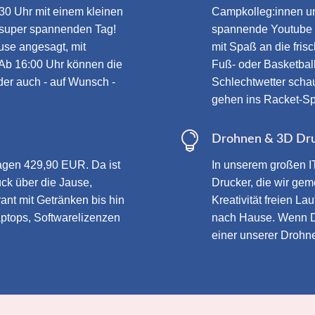
:30 Uhr mit einem kleinen
Campkolleg:innen un
n super spannenden Tag!
spannende Youtube W
use angesagt, mit
mit Spaß an die fri
Ab 16:00 Uhr können die
Fuß- oder Basketball
der auch - auf Wunsch -
Schlechtwetter scha
gehen ins Racket-Sp

Drohnen & 3D Dr
agen 429,90 EUR. Da ist
In unserem großen 
ck über die Jause,
Drucker, die wir ge
rant mit Getränken bis hin
Kreativität freien L
aptops, Softwarelizenzen
nach Hause. Wenn D
einer unserer Drohne