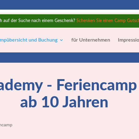
h auf der Suche nach einem Geschenk?
Schenken Sie einen Camp Gutsc
mpübersicht und Buchung
für Unternehmen
Impressi
ademy - Feriencamp 
ab 10 Jahren
encamp