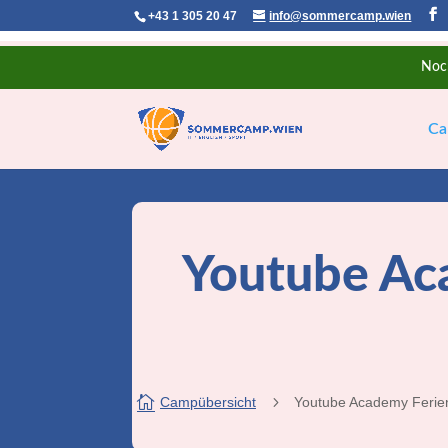
+43 1 305 20 47
info@sommercamp.wien
Noc
Ca
Youtube Ac

5
Campübersicht
Youtube Academy Feri