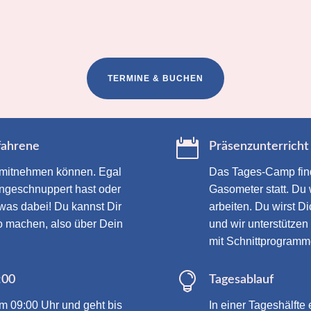
TERMINE & BUCHEN

rfahrene
Präsenzunterricht
s mitnehmen können. Egal
Das Tages-Camp find
ingeschnuppert hast oder
Gasometer statt. Du
etwas dabei! Du kannst Dir
arbeiten. Du wirst D
 machen, also über Dein
und wir unterstützen
mit Schnittprogramm

:00
Tagesablauf
m 09:00 Uhr und geht bis
In einer Tageshälfte