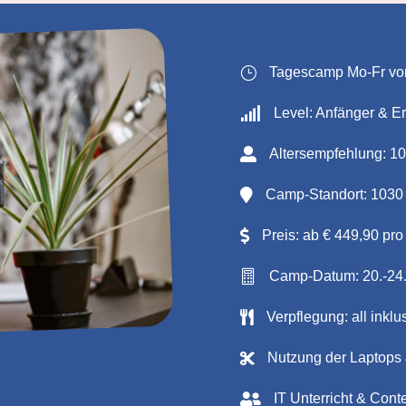
}
Tagescamp Mo-Fr von

Level: Anfänger & E

Altersempfehlung: 10

Camp-Standort: 1030

Preis: ab € 449,90 pr

Camp-Datum: 20.-24.7

Verpflegung: all inkl

Nutzung der Laptops 

IT Unterricht & Cont