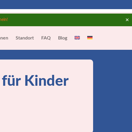
✕
hein!
onen
Standort
FAQ
Blog
für Kinder