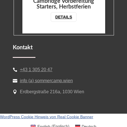
Cambridge Vorbereitung
Starters, Herbstferien
DETAILS
Kontakt
+43 1 305 20 47

info (a) sommercamp.wien

Erdbergstraße 216a, 1030 Wien

WordPress Cookie Hinweis von Real Cookie Banner
English
(
Englisch
)
Deutsch