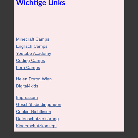
Wichtige Links
Minecraft Camps
Englisch Camps
Youtube Academy
Coding Camps
Lern Camps
Helen Doron Wien
Digital4kids
Impressum
Geschäftsbedingungen
Cookie-Richtlinien
Datenschutzerklärung
Kinderschutzkonzept