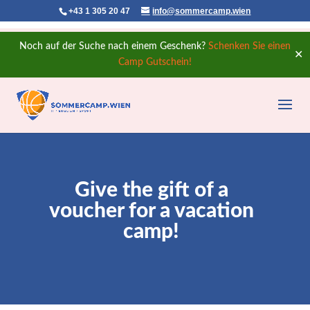
+43 1 305 20 47
info@sommercamp.wien
Noch auf der Suche nach einem Geschenk?
Schenken Sie einen
✕
Camp Gutschein!
Give the gift of a
voucher for a vacation
camp!