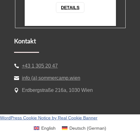
DETAILS
Kontakt
+43 1 305 20 47

info (a) sommercamp.wien

Erdbergstraße 216a, 1030 Wien

WordPress Cookie Notice by Real Cookie Banner
English
Deutsch
(
German
)