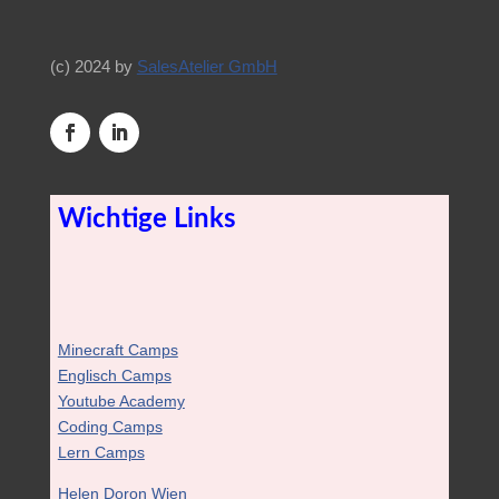
(c) 2024 by
SalesAtelier GmbH
Wichtige Links
Minecraft Camps
Englisch Camps
Youtube Academy
Coding Camps
Lern Camps
Helen Doron Wien