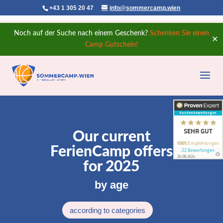
+43 1 305 20 47
info@sommercamp.wien
Noch auf der Suche nach einem Geschenk?
Schenken Sie einen
✕
Camp Gutschein!
Our current
FerienCamp offers
for 2025
by age
according to categories