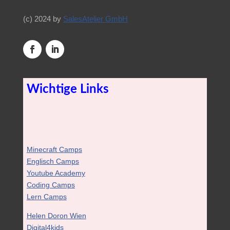
(c) 2024 by
SalesAtelier GmbH
Wichtige Links
Minecraft Camps
Englisch Camps
Youtube Academy
Coding Camps
Lern Camps
Helen Doron Wien
Digital4kids