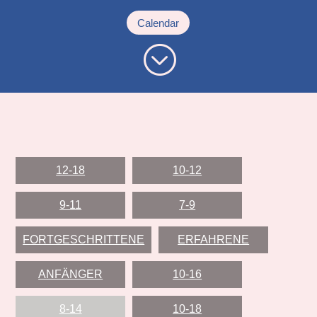
Calendar
;
12-18
10-12
9-11
7-9
FORTGESCHRITTENE
ERFAHRENE
ANFÄNGER
10-16
8-14
10-18