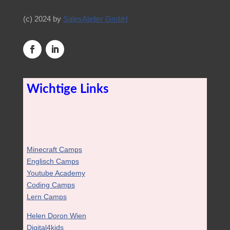
(c) 2024 by
SalesAtelier GmbH
Wichtige Links
Minecraft Camps
Englisch Camps
Youtube Academy
Coding Camps
Lern Camps
Helen Doron Wien
Digital4kids