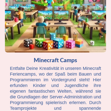
Minecraft Camps
Entfalte Deine Kreativität in unseren Minecraft
Feriencamps, wo der Spaß beim Bauen und
Programmieren im Vordergrund steht! Hier
erfunden Kinder und Jugendliche ihre
eigenen fantastischen Welten, während sie
die Grundlagen der Server-Administration und
Programmierung spielerisch erlernen. Durch
Teamprojekte und spannende