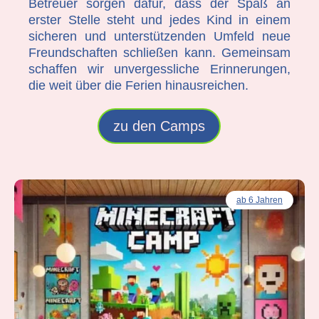
Betreuer sorgen dafür, dass der Spaß an
erster Stelle steht und jedes Kind in einem
sicheren und unterstützenden Umfeld neue
Freundschaften schließen kann. Gemeinsam
schaffen wir unvergessliche Erinnerungen,
die weit über die Ferien hinausreichen.
zu den Camps
ab 6 Jahren