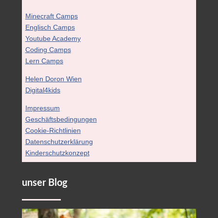
Minecraft Camps
Englisch Camps
Youtube Academy
Coding Camps
Lern Camps
Helen Doron Wien
Digital4kids
Impressum
Geschäftsbedingungen
Cookie-Richtlinien
Datenschutzerklärung
Kinderschutzkonzept
unser Blog