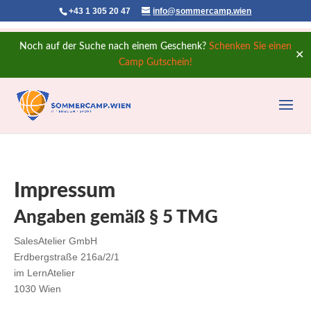
+43 1 305 20 47
info@sommercamp.wien
Noch auf der Suche nach einem Geschenk?
Schenken Sie einen
✕
Camp Gutschein!
Impressum
Angaben gemäß § 5 TMG
SalesAtelier GmbH
Erdbergstraße 216a/2/1
im LernAtelier
1030 Wien