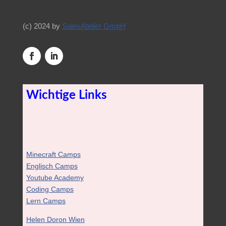
(c) 2024 by
SalesAtelier GmbH
Wichtige Links
Minecraft Camps
Englisch Camps
Youtube Academy
Coding Camps
Lern Camps
Helen Doron Wien